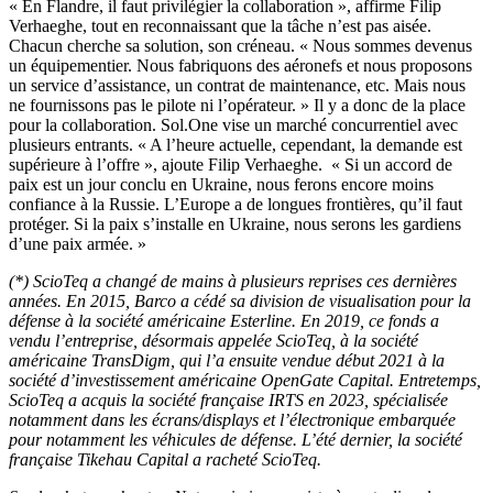
« En Flandre, il faut privilégier la collaboration », affirme Filip
Verhaeghe, tout en reconnaissant que la tâche n’est pas aisée.
Chacun cherche sa solution, son créneau. « Nous sommes devenus
un équipementier. Nous fabriquons des aéronefs et nous proposons
un service d’assistance, un contrat de maintenance, etc. Mais nous
ne fournissons pas le pilote ni l’opérateur. » Il y a donc de la place
pour la collaboration. Sol.One vise un marché concurrentiel avec
plusieurs entrants. « A l’heure actuelle, cependant, la demande est
supérieure à l’offre », ajoute Filip Verhaeghe. « Si un accord de
paix est un jour conclu en Ukraine, nous ferons encore moins
confiance à la Russie. L’Europe a de longues frontières, qu’il faut
protéger. Si la paix s’installe en Ukraine, nous serons les gardiens
d’une paix armée. »
(*) ScioTeq a changé de mains à plusieurs reprises ces dernières
années. En 2015, Barco a cédé sa division de visualisation pour la
défense à la société américaine Esterline. En 2019, ce fonds a
vendu l’entreprise, désormais appelée ScioTeq, à la société
américaine TransDigm, qui l’a ensuite vendue début 2021 à la
société d’investissement américaine OpenGate Capital. Entretemps,
ScioTeq a acquis la société française IRTS en 2023, spécialisée
notamment dans les écrans/displays et l’électronique embarquée
pour notamment les véhicules de défense. L’été dernier, la société
française Tikehau Capital a racheté ScioTeq.