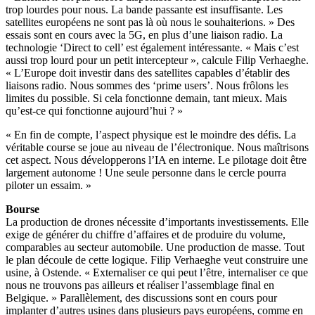
trop lourdes pour nous. La bande passante est insuffisante. Les
satellites européens ne sont pas là où nous le souhaiterions. » Des
essais sont en cours avec la 5G, en plus d’une liaison radio. La
technologie ‘Direct to cell’ est également intéressante. « Mais c’est
aussi trop lourd pour un petit intercepteur », calcule Filip Verhaeghe.
« L’Europe doit investir dans des satellites capables d’établir des
liaisons radio. Nous sommes des ‘prime users’. Nous frôlons les
limites du possible. Si cela fonctionne demain, tant mieux. Mais
qu’est-ce qui fonctionne aujourd’hui ? »
« En fin de compte, l’aspect physique est le moindre des défis. La
véritable course se joue au niveau de l’électronique. Nous maîtrisons
cet aspect. Nous développerons l’IA en interne. Le pilotage doit être
largement autonome ! Une seule personne dans le cercle pourra
piloter un essaim. »
Bourse
La production de drones nécessite d’importants investissements. Elle
exige de générer du chiffre d’affaires et de produire du volume,
comparables au secteur automobile. Une production de masse. Tout
le plan découle de cette logique. Filip Verhaeghe veut construire une
usine, à Ostende. « Externaliser ce qui peut l’être, internaliser ce que
nous ne trouvons pas ailleurs et réaliser l’assemblage final en
Belgique. » Parallèlement, des discussions sont en cours pour
implanter d’autres usines dans plusieurs pays européens, comme en