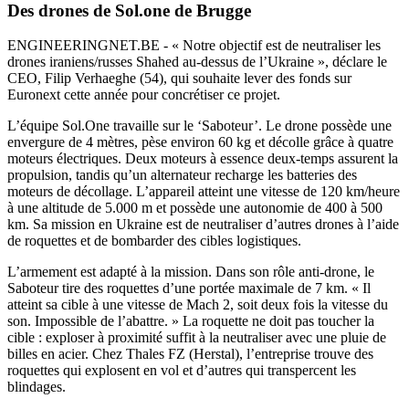
Des drones de Sol.one de Brugge
ENGINEERINGNET.BE - « Notre objectif est de neutraliser les
drones iraniens/russes Shahed au-dessus de l’Ukraine », déclare le
CEO, Filip Verhaeghe (54), qui souhaite lever des fonds sur
Euronext cette année pour concrétiser ce projet.
L’équipe Sol.One travaille sur le ‘Saboteur’. Le drone possède une
envergure de 4 mètres, pèse environ 60 kg et décolle grâce à quatre
moteurs électriques. Deux moteurs à essence deux-temps assurent la
propulsion, tandis qu’un alternateur recharge les batteries des
moteurs de décollage. L’appareil atteint une vitesse de 120 km/heure
à une altitude de 5.000 m et possède une autonomie de 400 à 500
km. Sa mission en Ukraine est de neutraliser d’autres drones à l’aide
de roquettes et de bombarder des cibles logistiques.
L’armement est adapté à la mission. Dans son rôle anti-drone, le
Saboteur tire des roquettes d’une portée maximale de 7 km. « Il
atteint sa cible à une vitesse de Mach 2, soit deux fois la vitesse du
son. Impossible de l’abattre. » La roquette ne doit pas toucher la
cible : exploser à proximité suffit à la neutraliser avec une pluie de
billes en acier. Chez Thales FZ (Herstal), l’entreprise trouve des
roquettes qui explosent en vol et d’autres qui transpercent les
blindages.