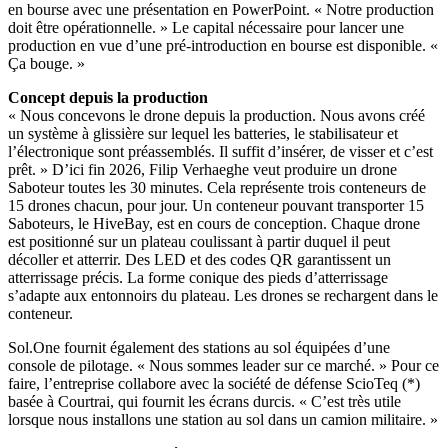
en bourse avec une présentation en PowerPoint. « Notre production
doit être opérationnelle. » Le capital nécessaire pour lancer une
production en vue d’une pré-introduction en bourse est disponible. «
Ça bouge. »
Concept depuis la production
« Nous concevons le drone depuis la production. Nous avons créé
un système à glissière sur lequel les batteries, le stabilisateur et
l’électronique sont préassemblés. Il suffit d’insérer, de visser et c’est
prêt. » D’ici fin 2026, Filip Verhaeghe veut produire un drone
Saboteur toutes les 30 minutes. Cela représente trois conteneurs de
15 drones chacun, pour jour. Un conteneur pouvant transporter 15
Saboteurs, le HiveBay, est en cours de conception. Chaque drone
est positionné sur un plateau coulissant à partir duquel il peut
décoller et atterrir. Des LED et des codes QR garantissent un
atterrissage précis. La forme conique des pieds d’atterrissage
s’adapte aux entonnoirs du plateau. Les drones se rechargent dans le
conteneur.
Sol.One fournit également des stations au sol équipées d’une
console de pilotage. « Nous sommes leader sur ce marché. » Pour ce
faire, l’entreprise collabore avec la société de défense ScioTeq (*)
basée à Courtrai, qui fournit les écrans durcis. « C’est très utile
lorsque nous installons une station au sol dans un camion militaire. »