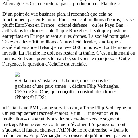
Allemagne. « Cela ne réduira pas la production en Flandre. »
D’un point de vue business plan, il reconnaît que cela ne
fonctionnera pas en Flandre. Pour lever 250 millions d’euros, il vise
plutôt EuroNext en France –orienté défense – ou les Pays-Bas –
actifs dans les drones – plutôt que Bruxelles. Il sait que plusieurs
entreprises en Europe misent sur les drones. La société portugaise
Tekever a levé 100 millions d’euros l’été dernier, tandis que la
société allemande Helsing en a levé 600 millions. « Tout le monde
investit. La Flandre ne doit pas rester à la traîne. C’est maintenant ou
jamais. Soit vous prenez le marché, soit vous le manquez. » Outre
l’urgence, la question d’échelle est cruciale.
« Si la paix s’installe en Ukraine, nous serons les
gardiens d’une paix armée », déclare Filip Verhaeghe,
CEO de Sol.One, qui conçoit et construit des drones
(Photo: © LDS)
« En tant que PME, on ne survit pas », affirme Filip Verhaeghe. «
On est rapidement racheté et alors le fun – l’innovation et la
motivation – disparaît. Nous devons évoluer vers le segment
midcap. Mon travail va continuer d’évoluer. L’organisation doit
s’adapter. Il faudra changer l’ADN de notre entreprise. » Dans le
même temps, Filip Verhaeghe est conscient qu’il ne peut pas entrer