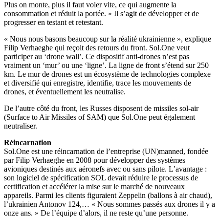
Plus on monte, plus il faut voler vite, ce qui augmente la
consommation et réduit la portée. » Il s’agit de développer et de
progresser en testant et retestant.
« Nous nous basons beaucoup sur la réalité ukrainienne », explique
Filip Verhaeghe qui reçoit des retours du front. Sol.One veut
participer au ‘drone wall’. Ce dispositif anti-drones n’est pas
vraiment un ‘mur’ ou une ‘ligne’. La ligne de front s’étend sur 250
km. Le mur de drones est un écosystème de technologies complexe
et diversifié qui enregistre, identifie, trace les mouvements de
drones, et éventuellement les neutralise.
De l’autre côté du front, les Russes disposent de missiles sol-air
(Surface to Air Missiles of SAM) que Sol.One peut également
neutraliser.
Réincarnation
Sol.One est une réincarnation de l’entreprise (UN)manned, fondée
par Filip Verhaeghe en 2008 pour développer des systèmes
avioniques destinés aux aéronefs avec ou sans pilote. L’avantage :
son logiciel de spécification SOL devait réduire le processus de
certification et accélérer la mise sur le marché de nouveaux
appareils. Parmi les clients figuraient Zeppelin (ballons à air chaud),
l’ukrainien Antonov 124,… « Nous sommes passés aux drones il y a
onze ans. » De l’équipe d’alors, il ne reste qu’une personne.