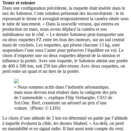
Tester et retester
Dans une configuration précédente, la roquette était insérée dans le
nez du Saboteur. Cette solution présentait des inconvénients : le tir
repoussait le drone et aveuglait temporairement la caméra située sous
le tube de lancement. « Dans la nouvelle version, qui entrera en
production en mars, nous avons déplacé la caméra et son
stabilisateur sur le côté. » Le dernier Saboteur peut transporter une
ou deux roquettes FZ entre les bras des moteurs, sur un rail central
muni de crochets. Les roquettes, qui pèsent chacune 13 kg, sont
suspendues l’une sous l’autre pour préserver l’équilibre en vol. Le
choix d’emporter une ou deux roquettes dépend de la mission et
influence la portée. Avec une roquette, le Saboteur atteint une portée
de 400 à 500 km, soit 250 km aller-retour. Avec deux roquettes, on
perd entre un quart et un tiers de la portée.
« Nous sommes actifs dans l’industrie aéronautique,
mais nous devons tout réaliser dans la catégorie des prix
de l’automobile », explique Filip Verhaeghe, CEO de
Sol.One. Bref, construire un aéronef au prix d’une
voiture. (Photo: © LDS)
Le choix d’une altitude de 5 km est déterminé en partie par l’altitude
à laquelle évoluent la cible, les drones Shahed. « Au-delà, on perd
en maniabilité et en signal radio. Il faut aussi tenir compte du vent.