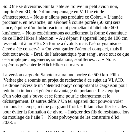
Sol.One se diversifie. Sur la table se trouve un petit avion noir,
imprimé en 3D, doté d’un empennage en V. Une étude
d’intercepteur. « Nous n’allons pas produire ce Cobra. » L’année
prochaine, en revanche, un aéronef à courte portée (50 km) sera
lancé, équipé d’un turboréacteur lui permettant d’atteindre 600
km/heure. « Nous expérimentons actuellement la forme dynamique
de ce HitchHiker à réaction. » Au départ, l’appareil long de 106 cm,
ressemblait à un F16. Sa forme a évolué, mais l’aérodynamisme
élevé a été conservé. « On veut garder l’aéronef compact, mais il
doit tout avoir. » Bref, de l’aéronautique ‘pur sang’, avec tout ce que
cela implique : ingénierie, simulations, souffleries, … « Nous
espérons présenter le HitchHiker en mars. »
La version cargo du Saboteur aura une portée de 500 km. Filip
Verhaeghe a soumis un projet de recherche à ce sujet au VLAIO.
Le drone nécessite un ‘blended body’ comportant la cargaison pour
réduire la trainée et générer davantage de portance. Il est équipé
d’un volet qui s’ouvre et se ferme pour le chargement et le
déchargement. D’autres défis ? Un tel appareil doit pouvoir voler
par tous les temps, même par grand froid. « Il faut chauffer les ailes
pour éviter la formation de givre. » Intégrer des fils de résistance lors
du moulage de l’aile ? « Nous prévoyons de les construire d’ici
2028. »