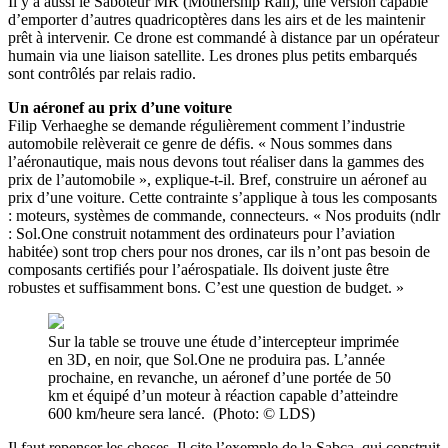
Il y a aussi le Saboteur MR (Mothership Rail), une version capable
d’emporter d’autres quadricoptères dans les airs et de les maintenir
prêt à intervenir. Ce drone est commandé à distance par un opérateur
humain via une liaison satellite. Les drones plus petits embarqués
sont contrôlés par relais radio.
Un aéronef au prix d’une voiture
Filip Verhaeghe se demande régulièrement comment l’industrie
automobile relèverait ce genre de défis. « Nous sommes dans
l’aéronautique, mais nous devons tout réaliser dans la gammes des
prix de l’automobile », explique-t-il. Bref, construire un aéronef au
prix d’une voiture. Cette contrainte s’applique à tous les composants
: moteurs, systèmes de commande, connecteurs. « Nos produits (ndlr
: Sol.One construit notamment des ordinateurs pour l’aviation
habitée) sont trop chers pour nos drones, car ils n’ont pas besoin de
composants certifiés pour l’aérospatiale. Ils doivent juste être
robustes et suffisamment bons. C’est une question de budget. »
Sur la table se trouve une étude d’intercepteur imprimée
en 3D, en noir, que Sol.One ne produira pas. L’année
prochaine, en revanche, un aéronef d’une portée de 50
km et équipé d’un moteur à réaction capable d’atteindre
600 km/heure sera lancé. (Photo: © LDS)
Il faut repenser les choses. Il cite l’exemple de la Sabca, qui construit