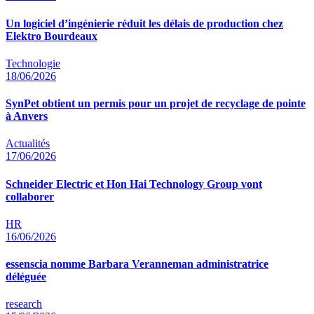
Un logiciel d’ingénierie réduit les délais de production chez
Elektro Bourdeaux
Technologie
18/06/2026
SynPet obtient un permis pour un projet de recyclage de pointe
à Anvers
Actualités
17/06/2026
Schneider Electric et Hon Hai Technology Group vont
collaborer
HR
16/06/2026
essenscia nomme Barbara Veranneman administratrice
déléguée
research