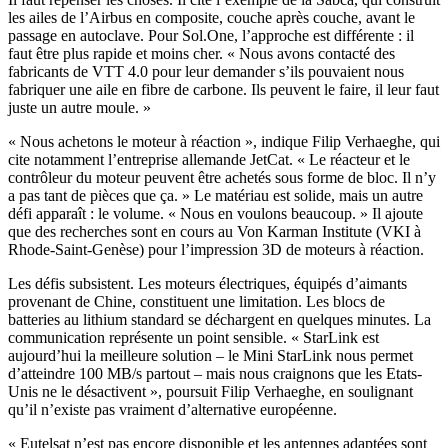
les ailes de l’Airbus en composite, couche après couche, avant le
passage en autoclave. Pour Sol.One, l’approche est différente : il
faut être plus rapide et moins cher. « Nous avons contacté des
fabricants de VTT 4.0 pour leur demander s’ils pouvaient nous
fabriquer une aile en fibre de carbone. Ils peuvent le faire, il leur faut
juste un autre moule. »
« Nous achetons le moteur à réaction », indique Filip Verhaeghe, qui
cite notamment l’entreprise allemande JetCat. « Le réacteur et le
contrôleur du moteur peuvent être achetés sous forme de bloc. Il n’y
a pas tant de pièces que ça. » Le matériau est solide, mais un autre
défi apparaît : le volume. « Nous en voulons beaucoup. » Il ajoute
que des recherches sont en cours au Von Karman Institute (VKI à
Rhode-Saint-Genèse) pour l’impression 3D de moteurs à réaction.
Les défis subsistent. Les moteurs électriques, équipés d’aimants
provenant de Chine, constituent une limitation. Les blocs de
batteries au lithium standard se déchargent en quelques minutes. La
communication représente un point sensible. « StarLink est
aujourd’hui la meilleure solution – le Mini StarLink nous permet
d’atteindre 100 MB/s partout – mais nous craignons que les Etats-
Unis ne le désactivent », poursuit Filip Verhaeghe, en soulignant
qu’il n’existe pas vraiment d’alternative européenne.
« Eutelsat n’est pas encore disponible et les antennes adaptées sont