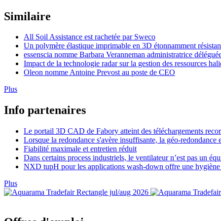
Similaire
All Soil Assistance est rachetée par Sweco
Un polymère élastique imprimable en 3D étonnamment résistan
essenscia nomme Barbara Veranneman administratrice délégué
Impact de la technologie radar sur la gestion des ressources hal
Oleon nomme Antoine Prevost au poste de CEO
Plus
Info partenaires
Le portail 3D CAD de Fabory atteint des téléchargements reco
Lorsque la redondance s'avère insuffisante, la géo-redondance e
Fiabilité maximale et entretien réduit
Dans certains process industriels, le ventilateur n’est pas un é
NXD tupH pour les applications wash-down offre une hygiène 
Plus