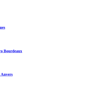
ues
ktro Bourdeaux
à Anvers