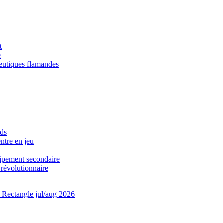
t
e
ieutiques flamandes
rds
ntre en jeu
quipement secondaire
révolutionnaire