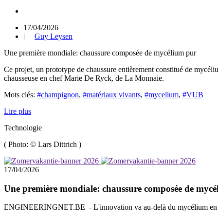
17/04/2026
|
Guy Leysen
Une première mondiale: chaussure composée de mycélium pur
Ce projet, un prototype de chaussure entièrement constitué de mycélium
chausseuse en chef Marie De Ryck, de La Monnaie.
Mots clés:
#champignon
,
#matériaux vivants
,
#mycelium
,
#VUB
Lire plus
Technologie
(
Photo: © Lars Dittrich
)
17/04/2026
Une première mondiale: chaussure composée de mycé
ENGINEERINGNET.BE - L'innovation va au-delà du mycélium en tant que