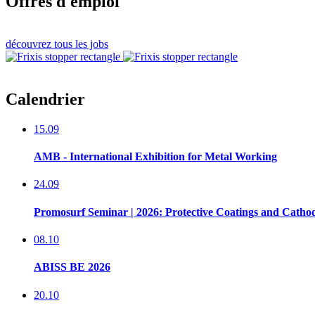
Offres d'emploi
découvrez tous les jobs
Calendrier
15.09
AMB - International Exhibition for Metal Working
24.09
Promosurf Seminar | 2026: Protective Coatings and Cathod
08.10
ABISS BE 2026
20.10