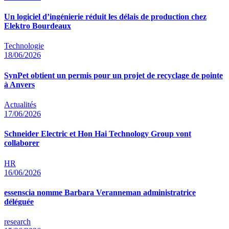
Un logiciel d’ingénierie réduit les délais de production chez
Elektro Bourdeaux
Technologie
18/06/2026
SynPet obtient un permis pour un projet de recyclage de pointe
à Anvers
Actualités
17/06/2026
Schneider Electric et Hon Hai Technology Group vont
collaborer
HR
16/06/2026
essenscia nomme Barbara Veranneman administratrice
déléguée
research