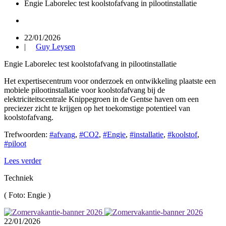
Engie Laborelec test koolstofafvang in pilootinstallatie
22/01/2026
|
Guy Leysen
Engie Laborelec test koolstofafvang in pilootinstallatie
Het expertisecentrum voor onderzoek en ontwikkeling plaatste een
mobiele pilootinstallatie voor koolstofafvang bij de
elektriciteitscentrale Knippegroen in de Gentse haven om een
preciezer zicht te krijgen op het toekomstige potentieel van
koolstofafvang.
Trefwoorden:
#afvang
,
#CO2
,
#Engie
,
#installatie
,
#koolstof
,
#piloot
Lees verder
Techniek
(
Foto: Engie
)
22/01/2026