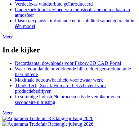
Verticale-as windturbine geïntroduceerd
Onderzoek toont invloed van industrialisatie op methaan in
atmosfeer
Plasma-expansie, turbulentie en instabiliteit samengebracht in
één model
Meer
In de kijker
Recordaantal downloads voor Fabory 3D CAD Portal
Waar redundantie onvoldoende blijkt, doet geo-redundantie
haar intrede
Maximale betrouwbaarheid voor zwaar werk
Think Tech, Speak Human - het AI event voor
productiebedrijven
In sommige industriële processen is de ventilator geen
secondaire uitrusting
Meer