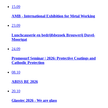
15.09
AMB - International Exhibition for Metal Working
23.09
Lunchcauserie en bedrijfsbezoek​ Brouwerij Duvel-
Moortgat
24.09
Promosurf Seminar | 2026: Protective Coatings and
Cathodic Protection
08.10
ABISS BE 2026
20.10
Glasstec 2026 - We are glass