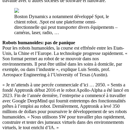
travaille avec d’autres sociétés de software et hardware.
Boston Dynamics a notamment développé Spot, le
chient robot. .Spot est une plateforme omni-
directionnelle qui peut transporter divers équipements –
caméras, laser, radio, …
Robots humanoïdes: pas de panique
Pour les robots humanoïdes, la course est effrénée entre les Etats-
Unis, la Chine et l’Europe. La technologie progresse rapidement. «
Son format permet au robot de se mouvoir dans nos
environnements. Il peut être utilisé dans les soins à domicile, par
exemple, ou dans l’industrie », explique Luis Sentis, prof.
Aerospace Engineering à l’University of Texas (Austin).
« Je m’attends à une percée commerciale d’ici … 2050. » Sentis a
fondé Apptronik début 2016 et le robot Apollo-Alpha a été lancé en
2023. Fin de l’année dernière, l’entreprise a commencé à travailler
avec Google DeepMind qui fournit entretemps des fonctionnalités
prêtes à l’emploi au robot. Dernièrement, Apptronik a levé 350
millions de dollars pour poursuivre le développement de ses robots
humanoïdes. « Nous utilisons SW pour travailler plus rapidement,
construire et tester des jumeaux virtuels dans des environnements
virtuels, le tout enrichi d’IA. »