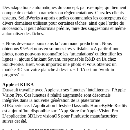
Des adaptations automatiques du concept, par exemple, qui tiennent
compte de certains paramètres ou réglementations. Chez les clients
testeurs, SolidWorks a appris quelles commandes les concepteurs de
divers domaines utilisent pour certaines tâches, ainsi que l’ordre de
succession. Il peut désormais prédire, faire des suggestions et même
automatiser des tâches.
« Nous devenons bons dans la ‘command prediction’. Nous
obtenons 95% et nous en sommes très satisfaits. « A partir d’une
photo, nous pouvons reconnaître les ‘articulations’ et identifier les
lignes », ajoute Shrikant Savant, responsable R&D en IA chez
Solidworks. Bref, vous importez une photo et vous obtenez un
modèle 3D sur votre planche à dessin. « L’IA est un ‘work in
progress’. »
Apple et KUKA
Dassault travaille avec Apple sur ses ‘lunettes’ intelligentes, l’Apple
Vision Pro. Ces lunettes à réalité augmentée sont désormais
intégrées dans la nouvelle génération de la plateforme
3DExperience. L’application lifestyle Dassaults HomeByMe Reality
est aujourd’hui disponible sur l’App Store for Apple Vision Pro.
L’application 3DLive visionOS pour l’industrie manufacturière
suivra cet été.