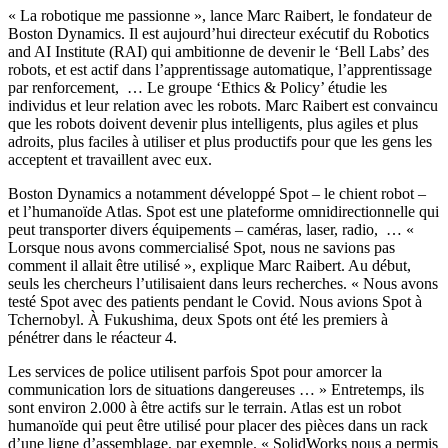
« La robotique me passionne », lance Marc Raibert, le fondateur de
Boston Dynamics. Il est aujourd’hui directeur exécutif du Robotics
and AI Institute (RAI) qui ambitionne de devenir le ‘Bell Labs’ des
robots, et est actif dans l’apprentissage automatique, l’apprentissage
par renforcement, … Le groupe ‘Ethics & Policy’ étudie les
individus et leur relation avec les robots. Marc Raibert est convaincu
que les robots doivent devenir plus intelligents, plus agiles et plus
adroits, plus faciles à utiliser et plus productifs pour que les gens les
acceptent et travaillent avec eux.
Boston Dynamics a notamment développé Spot – le chient robot –
et l’humanoïde Atlas. Spot est une plateforme omnidirectionnelle qui
peut transporter divers équipements – caméras, laser, radio, … «
Lorsque nous avons commercialisé Spot, nous ne savions pas
comment il allait être utilisé », explique Marc Raibert. Au début,
seuls les chercheurs l’utilisaient dans leurs recherches. « Nous avons
testé Spot avec des patients pendant le Covid. Nous avions Spot à
Tchernobyl. À Fukushima, deux Spots ont été les premiers à
pénétrer dans le réacteur 4.
Les services de police utilisent parfois Spot pour amorcer la
communication lors de situations dangereuses … » Entretemps, ils
sont environ 2.000 à être actifs sur le terrain. Atlas est un robot
humanoïde qui peut être utilisé pour placer des pièces dans un rack
d’une ligne d’assemblage, par exemple. « SolidWorks nous a permis