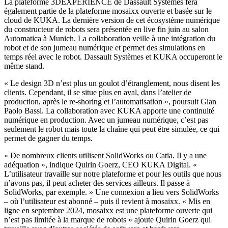
La plateforme 3DEXPERIENCE de Dassault Systèmes fera
également partie de la plateforme mosaixx ouverte et basée sur le
cloud de KUKA. La dernière version de cet écosystème numérique
du constructeur de robots sera présentée en live fin juin au salon
Automatica à Munich. La collaboration veille à une intégration du
robot et de son jumeau numérique et permet des simulations en
temps réel avec le robot. Dassault Systèmes et KUKA occuperont le
même stand.
« Le design 3D n’est plus un goulot d’étranglement, nous disent les
clients. Cependant, il se situe plus en aval, dans l’atelier de
production, après le re-shoring et l’automatisation », poursuit Gian
Paolo Bassi. La collaboration avec KUKA apporte une continuité
numérique en production. Avec un jumeau numérique, c’est pas
seulement le robot mais toute la chaîne qui peut être simulée, ce qui
permet de gagner du temps.
« De nombreux clients utilisent SolidWorks ou Catia. Il y a une
adéquation », indique Quirin Goerz, CEO KUKA Digital. «
L’utilisateur travaille sur notre plateforme et pour les outils que nous
n’avons pas, il peut acheter des services ailleurs. Il passe à
SolidWorks, par exemple. » Une connexion a lieu vers SolidWorks
– où l’utilisateur est abonné – puis il revient à mosaixx. « Mis en
ligne en septembre 2024, mosaixx est une plateforme ouverte qui
n’est pas limitée à la marque de robots » ajoute Quirin Goerz qui