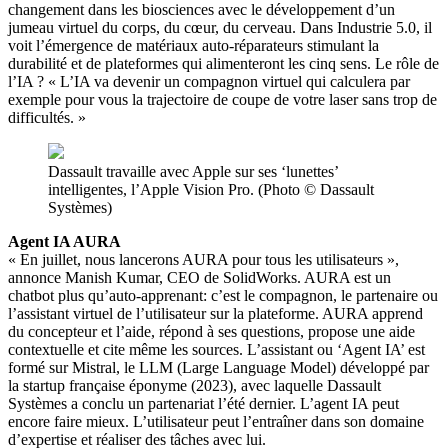
changement dans les biosciences avec le développement d’un
jumeau virtuel du corps, du cœur, du cerveau. Dans Industrie 5.0, il
voit l’émergence de matériaux auto-réparateurs stimulant la
durabilité et de plateformes qui alimenteront les cinq sens. Le rôle de
l’IA ? « L’IA va devenir un compagnon virtuel qui calculera par
exemple pour vous la trajectoire de coupe de votre laser sans trop de
difficultés. »
Dassault travaille avec Apple sur ses ‘lunettes’
intelligentes, l’Apple Vision Pro. (Photo © Dassault
Systèmes)
Agent IA AURA
« En juillet, nous lancerons AURA pour tous les utilisateurs »,
annonce Manish Kumar, CEO de SolidWorks. AURA est un
chatbot plus qu’auto-apprenant: c’est le compagnon, le partenaire ou
l’assistant virtuel de l’utilisateur sur la plateforme. AURA apprend
du concepteur et l’aide, répond à ses questions, propose une aide
contextuelle et cite même les sources. L’assistant ou ‘Agent IA’ est
formé sur Mistral, le LLM (Large Language Model) développé par
la startup française éponyme (2023), avec laquelle Dassault
Systèmes a conclu un partenariat l’été dernier. L’agent IA peut
encore faire mieux. L’utilisateur peut l’entraîner dans son domaine
d’expertise et réaliser des tâches avec lui.